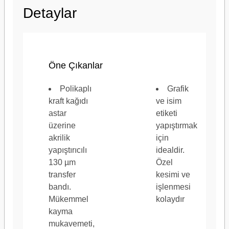
Detaylar
Markalar
3M™
Öne Çıkanlar
Otomotiv OEM Özellikleri
FCA MS-CC240
Polikaplı
Grafik
9.55368
kraft kağıdı
ve isim
astar
etiketi
üzerine
yapıştırmak
akrilik
için
yapıştırıcılı
idealdir.
130 µm
Özel
Tam Genişlik (Metrik)
1.220 mm, 61
transfer
kesimi ve
bandı.
işlenmesi
Mükemmel
kolaydır
kayma
mukavemeti,