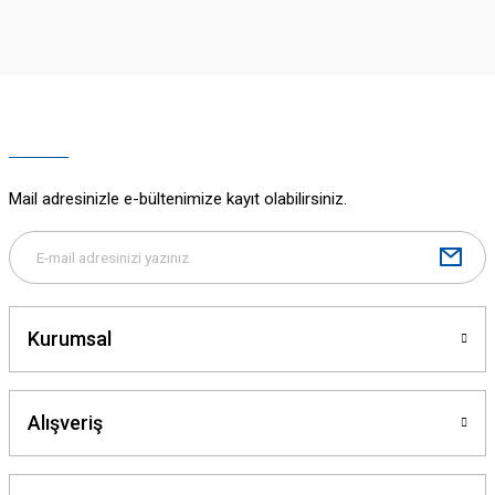
iletebilirsiniz.
Görüş ve önerileriniz için teşekkür ederiz.
Ürün resmi kalitesiz, bozuk veya görüntülenemiyor.
Ürün açıklamasında eksik bilgiler bulunuyor.
Ürün bilgilerinde hatalar bulunuyor.
Ürün fiyatı diğer sitelerden daha pahalı.
Mail adresinizle e-bültenimize kayıt olabilirsiniz.
Bu ürüne benzer farklı alternatifler olmalı.
Kurumsal
Gönder
Alışveriş