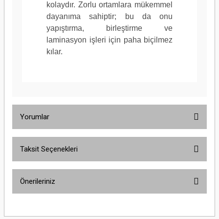
kolaydır. Zorlu ortamlara mükemmel
dayanıma sahiptir; bu da onu
yapıştırma, birleştirme ve
laminasyon işleri için paha biçilmez
kılar.
Yorumlar
Taksit Seçenekleri
Bu ürüne ilk yorumu siz yapın!
Önerileriniz
Yorum Yaz
Bu ürünün fiyat bilgisi, resim, ürün açıklamalarında ve diğer konularda
yetersiz gördüğünüz noktaları öneri formunu kullanarak tarafımıza