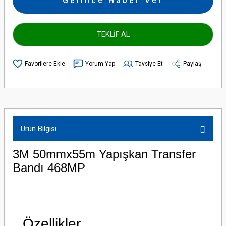
Gelince Haber Ver
TEKLİF AL
Yorum Yap
Tavsiye Et
Paylaş
Ürün Bilgisi
3M 50mmx55m Yapışkan Transfer
Bandı 468MP
Özellikler