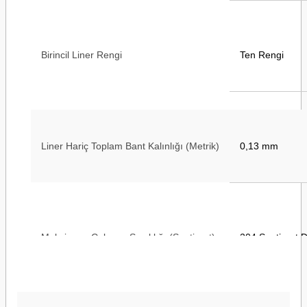
Birincil Liner Rengi
Ten Rengi
Liner Hariç Toplam Bant Kalınlığı (Metrik)
0,13 mm
Maksimum Çalışma Sıcaklığı (Santigrat)
204 Santigrat 