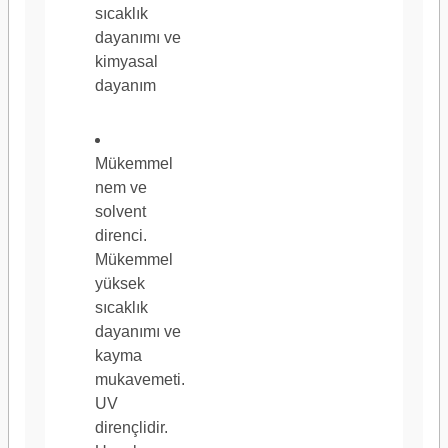
Tam Uzunluk (metrik)
55 m
sıcaklık
dayanımı ve
kimyasal
dayanım
Yapıştırıcı Tipi
200MP Yüksek P
Mükemmel
nem ve
solvent
direnci.
Mükemmel
İç Mekan/Dış Mekan
İç Mekan/Dış 
yüksek
sıcaklık
dayanımı ve
kayma
mukavemeti.
UV
dirençlidir.