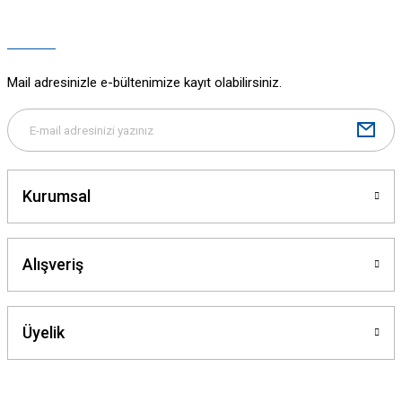
Ürün açıklamasında eksik bilgiler bulunuyor.
Ürün bilgilerinde hatalar bulunuyor.
Ürün fiyatı diğer sitelerden daha pahalı.
Mail adresinizle e-bültenimize kayıt olabilirsiniz.
Bu ürüne benzer farklı alternatifler olmalı.
Kurumsal
Gönder
Alışveriş
Üyelik