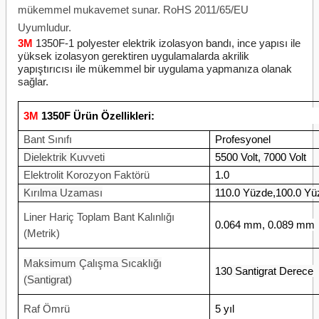
mükemmel mukavemet sunar. RoHS 2011/65/EU
Uyumludur.
3M
1350F-1 polyester elektrik izolasyon bandı, ince yapısı ile
yüksek izolasyon gerektiren uygulamalarda akrilik
yapıştırıcısı ile mükemmel bir uygulama yapmanıza olanak
sağlar.
3M
1350F Ürün Özellikleri:
Bant Sınıfı
Profesyonel
Dielektrik Kuvveti
5500 Volt, 7000 Volt
Elektrolit Korozyon Faktörü
1.0
Kırılma Uzaması
110.0 Yüzde,100.0 Yü
Liner Hariç Toplam Bant Kalınlığı
0.064 mm, 0.089 mm
(Metrik)
Maksimum Çalışma Sıcaklığı
130 Santigrat Derece
(Santigrat)
Raf Ömrü
5 yıl