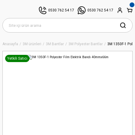
0530 762 54 17
0530 762 54 17
Anasayfa
3M ürünleri
3M Bantlar
3M Polyester Bantlar
3M 1350F-1 Poly
Yetkili Satıcı