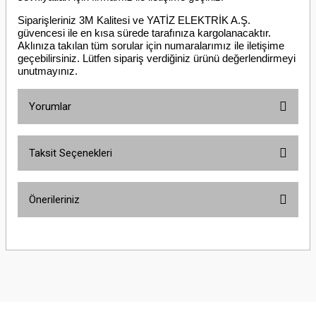
Siparişleriniz 3M Kalitesi ve YATİZ ELEKTRİK A.Ş.
güvencesi ile en kısa sürede tarafınıza kargolanacaktır.
Aklınıza takılan tüm sorular için numaralarımız ile iletişime
geçebilirsiniz. Lütfen sipariş verdiğiniz ürünü değerlendirmeyi
unutmayınız.
Yorumlar
Taksit Seçenekleri
Bu ürüne ilk yorumu siz yapın!
Önerileriniz
Yorum Yaz
Bu ürünün fiyat bilgisi, resim, ürün açıklamalarında ve diğer konularda
yetersiz gördüğünüz noktaları öneri formunu kullanarak tarafımıza
iletebilirsiniz.
Görüş ve önerileriniz için teşekkür ederiz.
Ürün resmi kalitesiz, bozuk veya görüntülenemiyor.