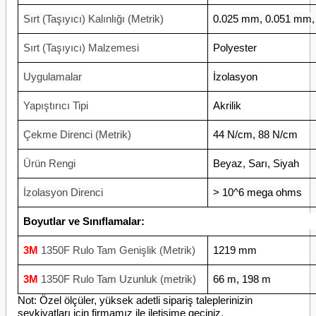
Sırt (Taşıyıcı) Kalınlığı (Metrik)
0.025 mm, 0.051 mm
Sırt (Taşıyıcı) Malzemesi
Polyester
Uygulamalar
İzolasyon
Yapıştırıcı Tipi
Akrilik
Çekme Direnci (Metrik)
44 N/cm, 88 N/cm
Ürün Rengi
Beyaz, Sarı, Siyah
İzolasyon Direnci
> 10^6 mega ohms
Boyutlar ve Sınıflamalar:
3M
1350F Rulo Tam Genişlik (Metrik)
1219 mm
3M
1350F Rulo
Tam Uzunluk (metrik)
66 m, 198 m
Not: Özel ölçüler, yüksek adetli sipariş taleplerinizin
sevkiyatları için firmamız ile iletişime geçiniz.