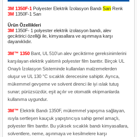
3M 1350F-1
Polyester Elektrik İzolasyon Bandı
Sarı
Renk
3M
1350F-1 Sarı
Ürün Özellikleri
3M
1350F- 1 polyester elektrik izolasyon bandı, alev
geciktirici özelliği ile, kimyasallara ve aşınmaya karşı
dayanıklıdır.
3M™ 1350
Bant, UL 510'un alev geciktirme gereksinimlerini
karşılayan elektrik yalıtımlı polyester film banttır. Birçok UL
Onaylı İzolasyon Sisteminde kullanılan malzemelerden
oluşur ve UL 130 °C sıcaklık derecesine sahiptir. Ayrıca,
mükemmel gevşeme ve solvent direnci ile iyi ıslak tutuş
sunar; pürüzsüzdür, eşit açılır ve otomatik ekipmanlarda
kullanıma uygundur.
3M™
Elektrik Bandı 1350F, mükemmel yapışma sağlayan,
ısıyla sertleşen kauçuk yapıştırıcıya sahip genel amaçlı,
polyester film banttır. Bu yüksek sıcaklık bandı kimyasallara,
solventlere, neme, aşınmaya ve kesilmelere karşı