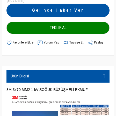
(Kdv Dahil)
Gelince Haber Ver
TEKLİF AL
Yorum Yap
Tavsiye Et
Paylaş
Ürün Bilgisi
3M 3x70 MM2 1 kV SOĞUK BÜZÜŞMELİ EKMUF