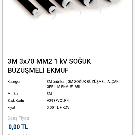
3M 3x70 MM2 1 kV SOĞUK
BÜZÜŞMELİ EKMUF
Kategori
3M ürünleri
,
3M SOĞUK BÜZÜŞMELİ ALÇAK
GERİLİM EKMUFLARI
Marka
3M
Stok Kodu
A298FVQLR4
Fiyat
0,00 TL + KDV
Satış Fiyatı
0,00 TL