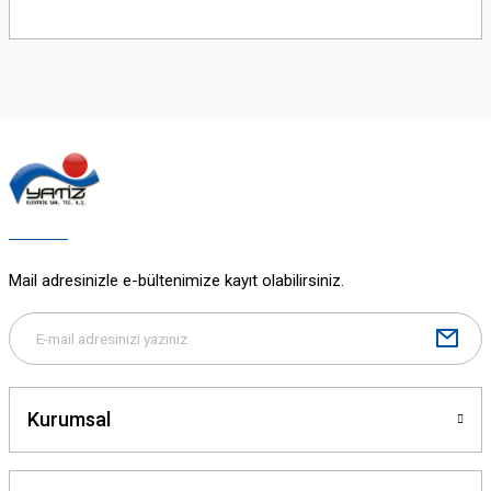
Bu ürünün fiyat bilgisi, resim, ürün açıklamalarında ve diğer konularda
yetersiz gördüğünüz noktaları öneri formunu kullanarak tarafımıza
iletebilirsiniz.
Görüş ve önerileriniz için teşekkür ederiz.
Ürün resmi kalitesiz, bozuk veya görüntülenemiyor.
Ürün açıklamasında eksik bilgiler bulunuyor.
Ürün bilgilerinde hatalar bulunuyor.
Ürün fiyatı diğer sitelerden daha pahalı.
Bu ürüne benzer farklı alternatifler olmalı.
Mail adresinizle e-bültenimize kayıt olabilirsiniz.
Gönder
Kurumsal