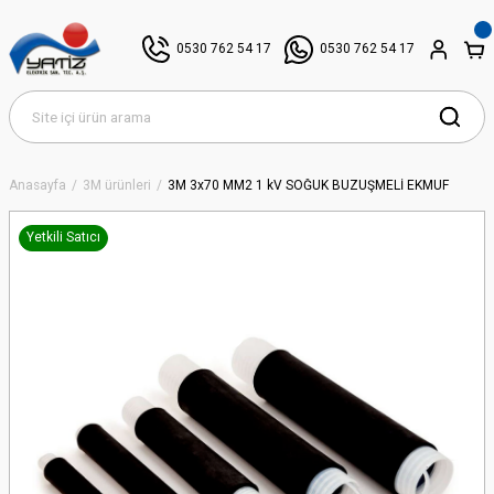
0530 762 54 17
0530 762 54 17
Anasayfa
3M ürünleri
3M 3x70 MM2 1 kV SOĞUK BÜZÜŞMELİ EKMUF
Yetkili Satıcı