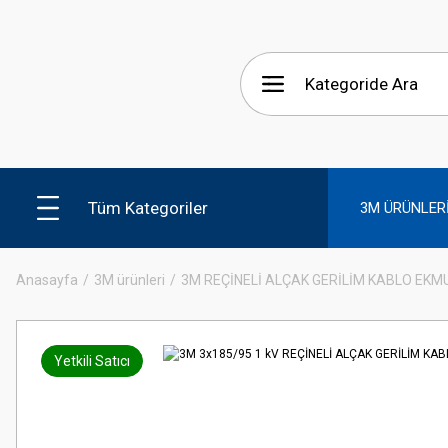
Tüm Kategoriler
3M ÜRÜNLER
Anasayfa
3M ürünleri
3M REÇİNELİ ALÇAK GERİLİM KABLO EKM
Yetkili Satıcı