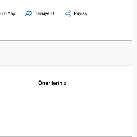
rum Yap
Tavsiye Et
Paylaş
Önerileriniz
z.