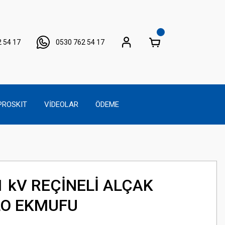
 54 17
0530 762 54 17
PROSKIT
VİDEOLAR
ÖDEME
1 kV REÇİNELİ ALÇAK
LO EKMUFU