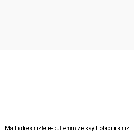
Ürün resmi kalitesiz, bozuk veya görüntülenemiyor.
Ürün açıklamasında eksik bilgiler bulunuyor.
Ürün bilgilerinde hatalar bulunuyor.
Ürün fiyatı diğer sitelerden daha pahalı.
Bu ürüne benzer farklı alternatifler olmalı.
Mail adresinizle e-bültenimize kayıt olabilirsiniz.