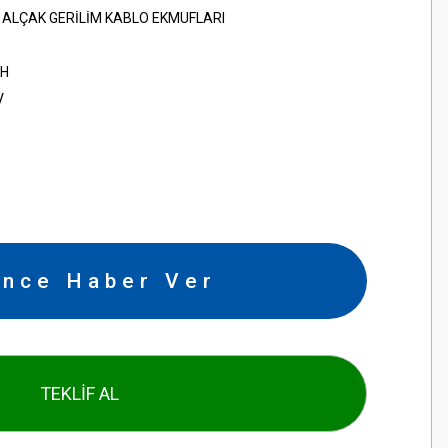
İ ALÇAK GERİLİM KABLO EKMUFLARI
H
V
ince Haber Ver
TEKLİF AL