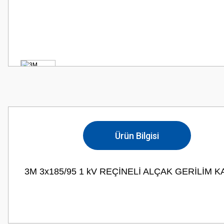
Ürün Bilgisi
3M 3x185/95 1 kV REÇİNELİ ALÇAK GERİLİM
Bu ürünün fiyat bilgisi, resim, ürün açıklamalarında ve diğer konularda
Görüş ve önerileriniz için teşekkür ederiz.