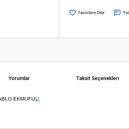
Yo
Yorumlar
Taksit Seçenekleri
 KABLO EKMUFU
 yetersiz gördüğünüz noktaları öneri formunu kullanarak tarafımıza iletebilirsini