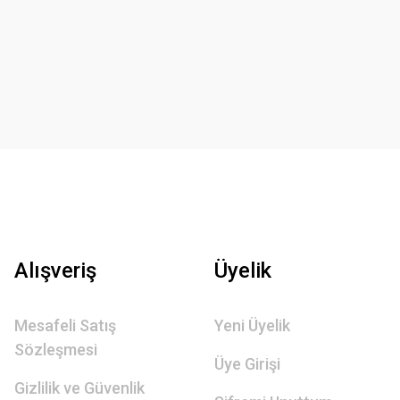
Alışveriş
Üyelik
Mesafeli Satış
Yeni Üyelik
Sözleşmesi
Üye Girişi
Gizlilik ve Güvenlik