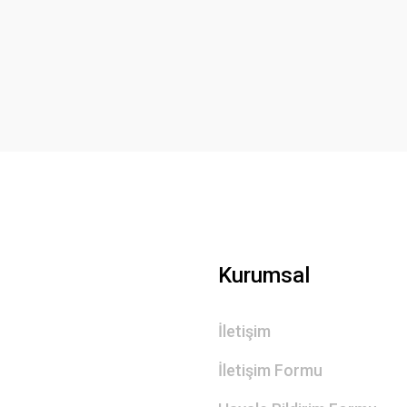
Bu ürüne ilk yorumu siz yapın!
Yorum Yaz
Gönder
Kurumsal
İletişim
İletişim Formu