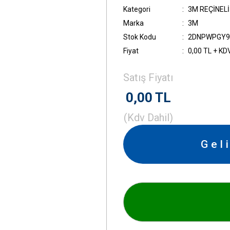
Kategori
3M REÇİNEL
Marka
3M
Stok Kodu
2DNPWPGY9
Fiyat
0,00 TL + KD
Satış Fiyatı
0,00 TL
(Kdv Dahil)
Gel