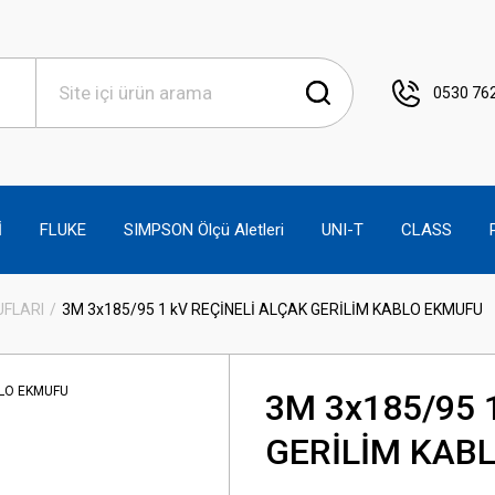
0530 762
İ
FLUKE
SIMPSON Ölçü Aletleri
UNI-T
CLASS
UFLARI
3M 3x185/95 1 kV REÇİNELİ ALÇAK GERİLİM KABLO EKMUFU
3M 3x185/95 
GERİLİM KAB