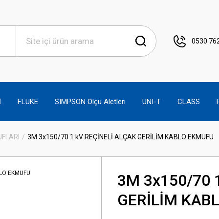
0530 762
İ
FLUKE
SIMPSON Ölçü Aletleri
UNI-T
CLASS
UFLARI
3M 3x150/70 1 kV REÇİNELİ ALÇAK GERİLİM KABLO EKMUFU
3M 3x150/70 
GERİLİM KAB