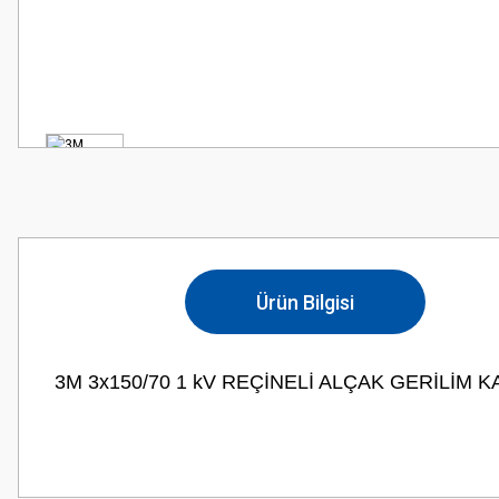
Ürün Bilgisi
3M 3x150/70 1 kV REÇİNELİ ALÇAK GERİLİM
Bu ürünün fiyat bilgisi, resim, ürün açıklamalarında ve diğer konularda
Görüş ve önerileriniz için teşekkür ederiz.