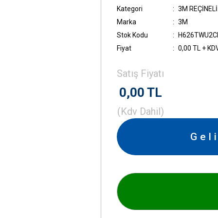
Kategori
3M REÇİNEL
Marka
3M
Stok Kodu
H626TWU2C
Fiyat
0,00 TL + KD
Satış Fiyatı
0,00 TL
(Kdv Dahil)
Gel