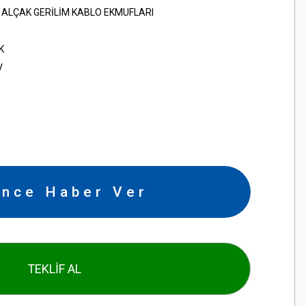
İ ALÇAK GERİLİM KABLO EKMUFLARI
K
V
ince Haber Ver
TEKLİF AL