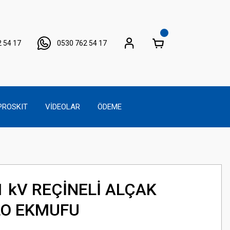
 54 17
0530 762 54 17
PROSKIT
VİDEOLAR
ÖDEME
1 kV REÇİNELİ ALÇAK
LO EKMUFU