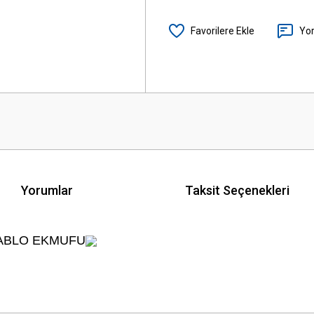
Yo
Yorumlar
Taksit Seçenekleri
 KABLO EKMUFU
 yetersiz gördüğünüz noktaları öneri formunu kullanarak tarafımıza iletebilirsini