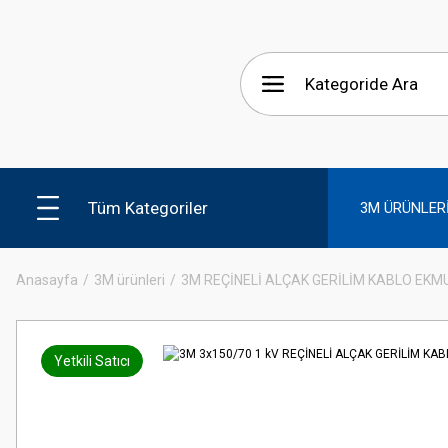
Tüm Kategoriler
3M ÜRÜNLER
Anasayfa
3M ürünleri
3M REÇİNELİ ALÇAK GERİLİM KABLO EKM
Yetkili Satıcı