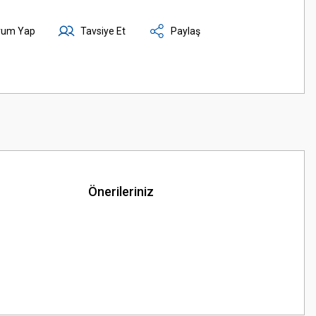
rum Yap
Tavsiye Et
Paylaş
Önerileriniz
z.