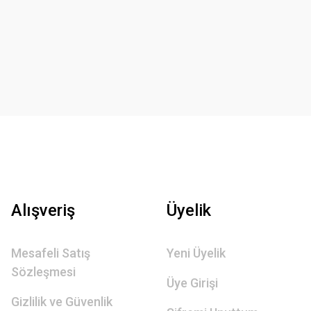
Alışveriş
Üyelik
Mesafeli Satış
Yeni Üyelik
Sözleşmesi
Üye Girişi
Gizlilik ve Güvenlik