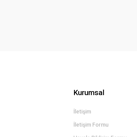
Bu ürüne ilk yorumu siz yapın!
Yorum Yaz
Gönder
Kurumsal
İletişim
İletişim Formu