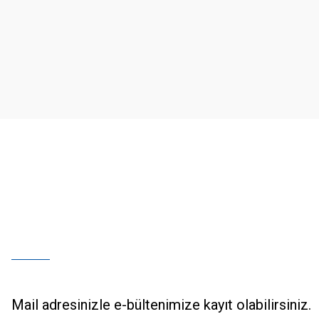
Ürün resmi kalitesiz, bozuk veya görüntülenemiyor.
Ürün açıklamasında eksik bilgiler bulunuyor.
Ürün bilgilerinde hatalar bulunuyor.
Ürün fiyatı diğer sitelerden daha pahalı.
Bu ürüne benzer farklı alternatifler olmalı.
Mail adresinizle e-bültenimize kayıt olabilirsiniz.