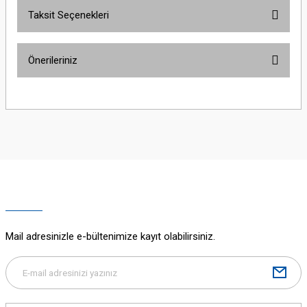
Taksit Seçenekleri
Bu ürüne ilk yorumu siz yapın!
Önerileriniz
Yorum Yaz
Bu ürünün fiyat bilgisi, resim, ürün açıklamalarında ve diğer konularda
yetersiz gördüğünüz noktaları öneri formunu kullanarak tarafımıza
iletebilirsiniz.
Görüş ve önerileriniz için teşekkür ederiz.
Ürün resmi kalitesiz, bozuk veya görüntülenemiyor.
Ürün açıklamasında eksik bilgiler bulunuyor.
Ürün bilgilerinde hatalar bulunuyor.
Ürün fiyatı diğer sitelerden daha pahalı.
Mail adresinizle e-bültenimize kayıt olabilirsiniz.
Bu ürüne benzer farklı alternatifler olmalı.