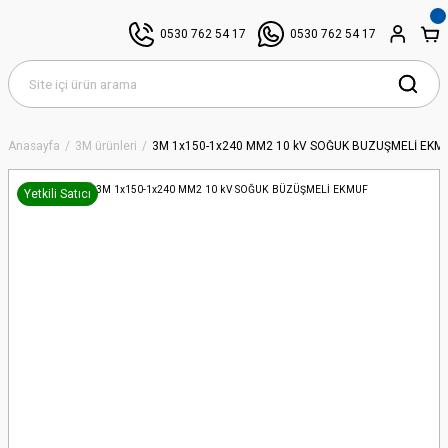
0530 762 54 17
0530 762 54 17
Anasayfa
3M ürünleri
3M 1x150-1x240 MM2 10 kV SOĞUK BÜZÜŞMELİ EKM
Yetkili Satıcı