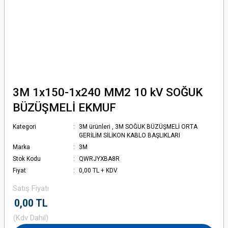
3M 1x150-1x240 MM2 10 kV SOĞUK
BÜZÜŞMELİ EKMUF
Kategori
3M ürünleri
,
3M SOĞUK BÜZÜŞMELİ ORTA
GERİLİM SİLİKON KABLO BAŞLIKLARI
Marka
3M
Stok Kodu
QWRJYXBA8R
Fiyat
0,00 TL + KDV
Satış Fiyatı
0,00 TL
(Kdv Dahil)