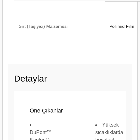
Sırt (Taşıyıcı) Malzemesi
Poliimid Film
Tam Genişlik (Metrik)
635 mm
Detaylar
Tam Uzunluk (metrik)
33 m
Öne Çıkanlar
Yüksek
DuPont™
sıcaklıklarda
Kapton®
boyutsal