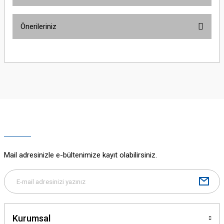
Bu ürüne ilk yorumu siz yapın!
Önerileriniz
Yorum Yaz
Bu ürünün fiyat bilgisi, resim, ürün açıklamalarında ve diğer konularda
yetersiz gördüğünüz noktaları öneri formunu kullanarak tarafımıza
iletebilirsiniz.
Görüş ve önerileriniz için teşekkür ederiz.
Ürün resmi kalitesiz, bozuk veya görüntülenemiyor.
Ürün açıklamasında eksik bilgiler bulunuyor.
Ürün bilgilerinde hatalar bulunuyor.
Ürün fiyatı diğer sitelerden daha pahalı.
Mail adresinizle e-bültenimize kayıt olabilirsiniz.
Bu ürüne benzer farklı alternatifler olmalı.
Kurumsal