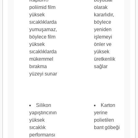
poliimid film
olarak
Yapıştırıcı Tipi
Silikon
yüksek
kararlıdır,
sıcaklıklarda
böylece
yumuşamaz,
yeniden
böylece film
işlemeyi
yüksek
önler ve
sıcaklıklarda
yüksek
Ürün Rengi
Kehribar
mükemmel
üretkenlik
bırakma
sağlar
yüzeyi sunar
Silikon
Karton
yapıştırıcının
yerine
yüksek
polietilen
sıcaklık
bant göbeği
performansı