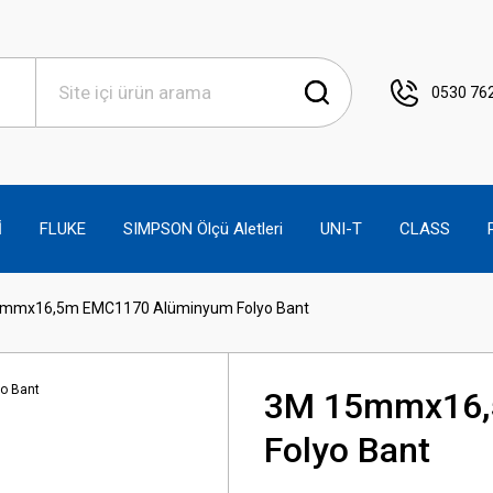
0530 762
İ
FLUKE
SIMPSON Ölçü Aletleri
UNI-T
CLASS
mmx16,5m EMC1170 Alüminyum Folyo Bant
3M 15mmx16,
Folyo Bant