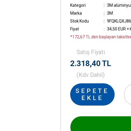
Kategori
3M alüminyu
Marka
3M
Stok Kodu
9FQKLQXJ8
Fiyat
34,50 EUR +
*172,67 TL den başlayan taksitler
Satış Fiyatı
2.318,40 TL
(Kdv Dahil)
SEPETE
EKLE