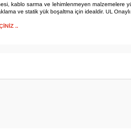
rilmesi, kablo sarma ve lehimlenmeyen malzemelere 
raklama ve statik yük boşaltma için idealdir. UL On
İNİZ ..
krilik
 yetersiz gördüğünüz noktaları öneri formunu kullanarak tarafımıza iletebilirsini
Bu ürüne ilk yorumu siz yapın!
Yorum Yaz