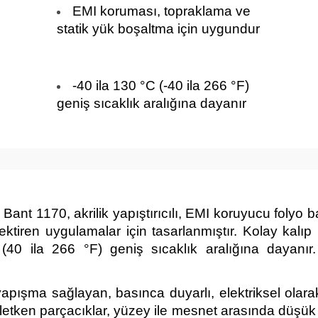
EMI koruması, topraklama ve
statik yük boşaltma için uygundur
-40 ila 130 °C (-40 ila 266 °F)
m
geniş sıcaklık aralığına dayanır
1170, akrilik yapıştırıcılı, EMI koruyucu folyo banttı
tiren uygulamalar için tasarlanmıştır. Kolay kalıp k
C (40 ila 266 °F) geniş sıcaklık aralığına dayanı
şma sağlayan, basınca duyarlı, elektriksel olarak il
i iletken parçacıklar, yüzey ile mesnet arasında düşü