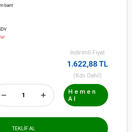
m bant
6
 KDV
le!
İndirimli Fiyat
1.622,88 TL
(Kdv Dahil)
Hemen
Al
TEKLİF AL