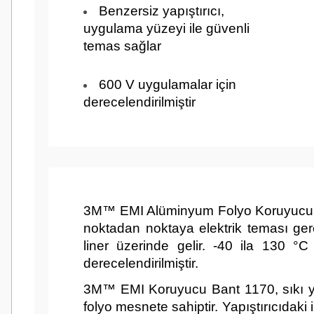
Benzersiz yapıştırıcı,
uygulama yüzeyi ile güvenli
temas sağlar
600 V uygulamalar için
Sırt (Taşıyıcı) Kalınlığı (Metrik)
0,08 m
derecelendirilmiştir
Tam Genişlik (Metrik)
584 mm
3M™ EMI Alüminyum Folyo Koruyucu Bant 
noktadan noktaya elektrik teması gerek
liner üzerinde gelir. -40 ila 130 °
derecelendirilmiştir.
Tam Uzunluk (metrik)
16,5 m
3M™ EMI Koruyucu Bant 1170, sıkı yapı
folyo mesnete sahiptir. Yapıştırıcıdak