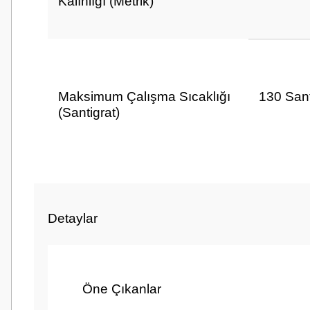
Kalınlığı (Metrik)
Maksimum Çalışma Sıcaklığı
130 Sant
(Santigrat)
Markalar
3M™
Detaylar
Öne Çıkanlar
Raf Ömrü
5 yıl