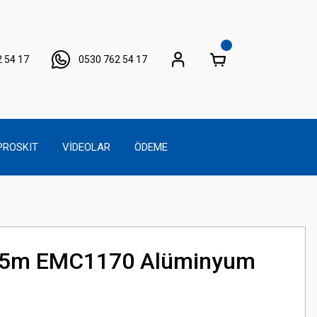
 54 17
0530 762 54 17
PROSKIT
VİDEOLAR
ÖDEME
5m EMC1170 Alüminyum