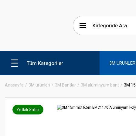
Tüm Kategoriler
3M ÜRÜNLER
Anasayfa
3M ürünleri
3M Bantlar
3M alüminyum bant
3M 15
Yetkili Satıcı