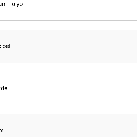
um Folyo
ibel
zde
mm