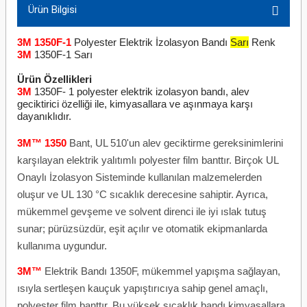
Ürün Bilgisi
3M 1350F-1
Polyester Elektrik İzolasyon Bandı
Sarı
Renk
3M
1350F-1 Sarı
Ürün Özellikleri
3M
1350F- 1 polyester elektrik izolasyon bandı, alev
geciktirici özelliği ile, kimyasallara ve aşınmaya karşı
dayanıklıdır.
3M™ 1350
Bant, UL 510'un alev geciktirme gereksinimlerini
karşılayan elektrik yalıtımlı polyester film banttır. Birçok UL
Onaylı İzolasyon Sisteminde kullanılan malzemelerden
oluşur ve UL 130 °C sıcaklık derecesine sahiptir. Ayrıca,
mükemmel gevşeme ve solvent direnci ile iyi ıslak tutuş
sunar; pürüzsüzdür, eşit açılır ve otomatik ekipmanlarda
kullanıma uygundur.
3M™
Elektrik Bandı 1350F, mükemmel yapışma sağlayan,
ısıyla sertleşen kauçuk yapıştırıcıya sahip genel amaçlı,
polyester film banttır. Bu yüksek sıcaklık bandı kimyasallara,