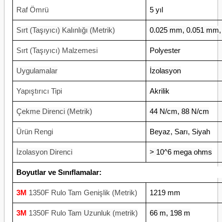
Raf Ömrü
5 yıl
Sırt (Taşıyıcı) Kalınlığı (Metrik)
0.025 mm, 0.051 mm
Sırt (Taşıyıcı) Malzemesi
Polyester
Uygulamalar
İzolasyon
Yapıştırıcı Tipi
Akrilik
Çekme Direnci (Metrik)
44 N/cm, 88 N/cm
Ürün Rengi
Beyaz, Sarı, Siyah
İzolasyon Direnci
> 10^6 mega ohms
Boyutlar ve Sınıflamalar:
3M
1350F Rulo Tam Genişlik (Metrik)
1219 mm
3M
1350F Rulo
Tam Uzunluk (metrik)
66 m, 198 m