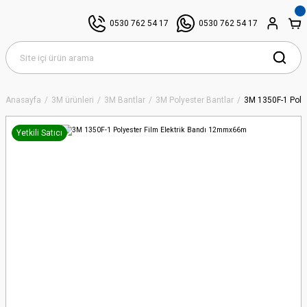
0530 762 54 17
0530 762 54 17
Anasayfa
3M ürünleri
3M Bantlar
3M Polyester Bantlar
3M 1350F-1 Poly
Yetkili Satıcı