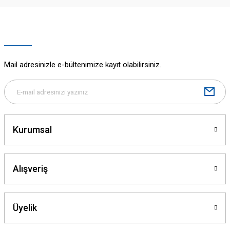
Ürün resmi kalitesiz, bozuk veya görüntülenemiyor.
Ürün açıklamasında eksik bilgiler bulunuyor.
Ürün bilgilerinde hatalar bulunuyor.
Ürün fiyatı diğer sitelerden daha pahalı.
Mail adresinizle e-bültenimize kayıt olabilirsiniz.
Bu ürüne benzer farklı alternatifler olmalı.
Kurumsal
Gönder
Alışveriş
Üyelik