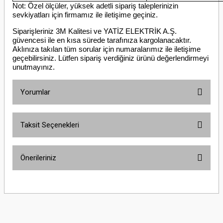
Not: Özel ölçüler, yüksek adetli sipariş taleplerinizin
sevkiyatları için firmamız ile iletişime geçiniz.
Siparişleriniz 3M Kalitesi ve YATİZ ELEKTRİK A.Ş.
güvencesi ile en kısa sürede tarafınıza kargolanacaktır.
Aklınıza takılan tüm sorular için numaralarımız ile iletişime
geçebilirsiniz. Lütfen sipariş verdiğiniz ürünü değerlendirmeyi
unutmayınız.
Yorumlar
Taksit Seçenekleri
Bu ürüne ilk yorumu siz yapın!
Önerileriniz
Yorum Yaz
Bu ürünün fiyat bilgisi, resim, ürün açıklamalarında ve diğer konularda
yetersiz gördüğünüz noktaları öneri formunu kullanarak tarafımıza
iletebilirsiniz.
Görüş ve önerileriniz için teşekkür ederiz.