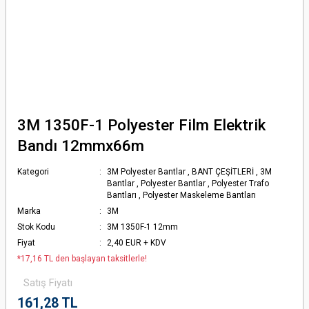
3M 1350F-1 Polyester Film Elektrik
Bandı 12mmx66m
Kategori
3M Polyester Bantlar
,
BANT ÇEŞİTLERİ
,
3M
Bantlar
,
Polyester Bantlar
,
Polyester Trafo
Bantları
,
Polyester Maskeleme Bantları
Marka
3M
Stok Kodu
3M 1350F-1 12mm
Fiyat
2,40 EUR + KDV
*17,16 TL den başlayan taksitlerle!
Satış Fiyatı
161,28 TL