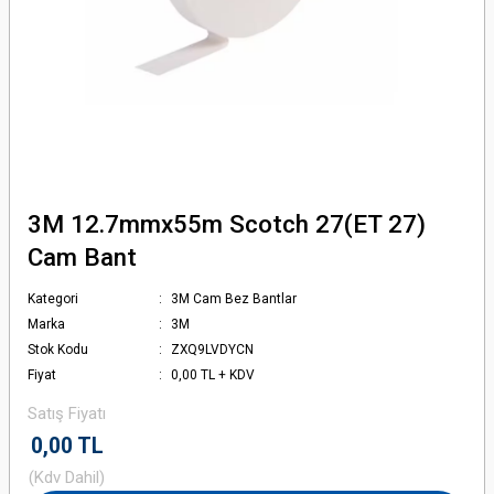
3M 12.7mmx55m Scotch 27(ET 27)
Cam Bant
Kategori
3M Cam Bez Bantlar
Marka
3M
Stok Kodu
ZXQ9LVDYCN
Fiyat
0,00 TL + KDV
Satış Fiyatı
0,00 TL
(Kdv Dahil)