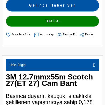
Gelince Haber Ver
TEKLİF AL
Yorum Yap
Tavsiye Et
Paylaş
Ürün Bilgisi
3M 12.7mmx55m Scotch
27(ET 27) Cam Bant
Basınca duyarlı, kauçuk, sıcaklıkla
şekillenen yapıştırıcıya sahip 0,178