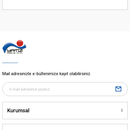
Bu ürünün fiyat bilgisi, resim, ürün açıklamalarında ve diğer konularda
yetersiz gördüğünüz noktaları öneri formunu kullanarak tarafımıza
iletebilirsiniz.
Görüş ve önerileriniz için teşekkür ederiz.
Ürün resmi kalitesiz, bozuk veya görüntülenemiyor.
Ürün açıklamasında eksik bilgiler bulunuyor.
Ürün bilgilerinde hatalar bulunuyor.
Ürün fiyatı diğer sitelerden daha pahalı.
Bu ürüne benzer farklı alternatifler olmalı.
Mail adresinizle e-bültenimize kayıt olabilirsiniz.
Gönder
Kurumsal