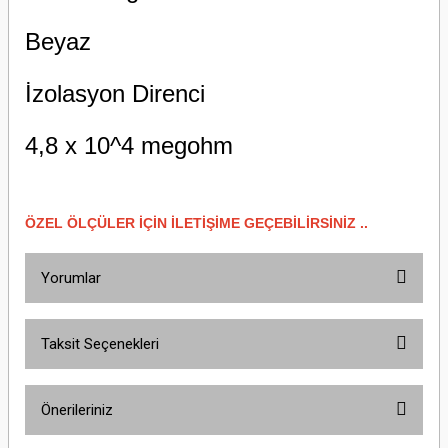
Beyaz
İzolasyon Direnci
4,8 x 10^4 megohm
ÖZEL ÖLÇÜLER İÇİN İLETİŞİME GEÇEBİLİRSİNİZ ..
Yorumlar
Taksit Seçenekleri
Bu ürüne ilk yorumu siz yapın!
Önerileriniz
Yorum Yaz