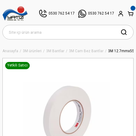
0530 762 54 17
0530 762 54 17
Anasayfa
3M ürünleri
3M Bantlar
3M Cam Bez Bantlar
3M 12.7mmx55m 
Yetkili Satıcı