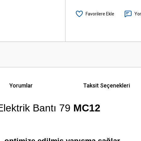
Yo
Yorumlar
Taksit Seçenekleri
ektrik Bantı 79
MC12
cı, optimize edilmiş yapışma sağlar