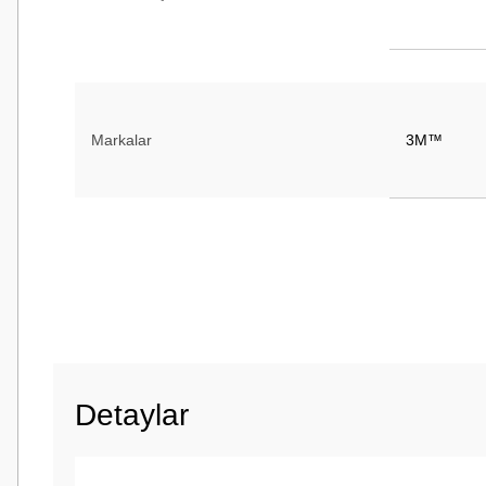
Markalar
3M™
Tam Genişlik (Metrik)
19 mm
Detaylar
Tam Uzunluk (metrik)
55 m