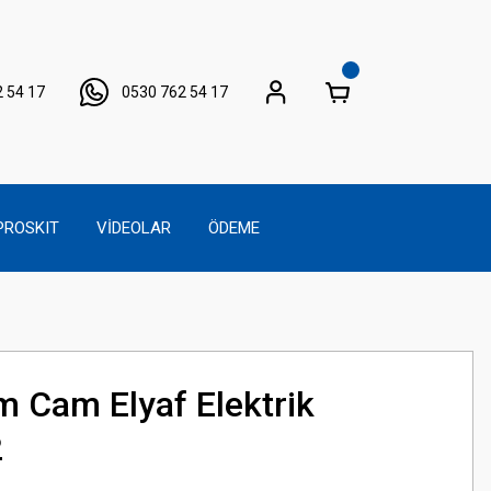
 54 17
0530 762 54 17
PROSKIT
VİDEOLAR
ÖDEME
Cam Elyaf Elektrik
2