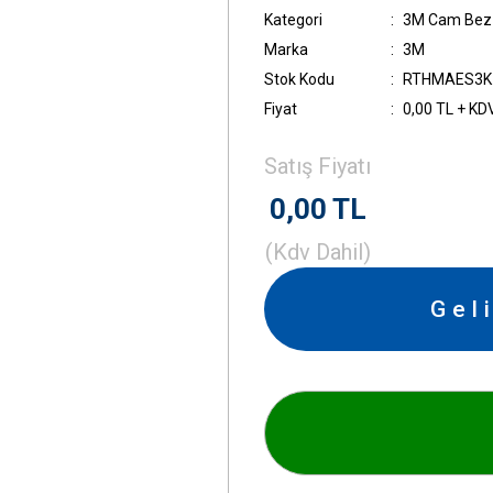
Kategori
3M Cam Bez 
Marka
3M
Stok Kodu
RTHMAES3K
Fiyat
0,00 TL + KD
Satış Fiyatı
0,00 TL
(Kdv Dahil)
Gel