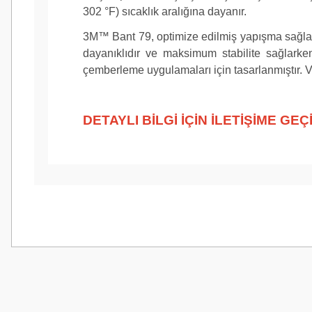
302 °F) sıcaklık aralığına dayanır.
3M™ Bant 79, optimize edilmiş yapışma sağlayan 
dayanıklıdır ve maksimum stabilite sağlark
çemberleme uygulamaları için tasarlanmıştır.
DETAYLI BİLGİ İÇİN İLETİŞİME GEÇİ
Bu ürünün fiyat bilgisi, resim, ürün açıklamalarında ve diğer konularda
Görüş ve önerileriniz için teşekkür ederiz.
Ürün resmi kalitesiz, bozuk veya görüntülenemiyor.
Ürün açıklamasında eksik bilgiler bulunuyor.