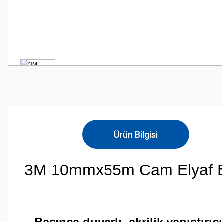
Ürün Bilgisi
3M 10mmx55m Cam Elyaf El
Basınca duyarlı, akrilik yapıştırı