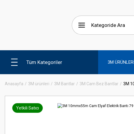
Tüm Kategoriler
3M ÜRÜNLER
Anasayfa
3M ürünleri
3M Bantlar
3M Cam Bez Bantlar
3M 10
Yetkili Satıcı