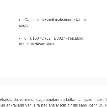
Cam bez mesneti maksimum stabilite
sağlar
0 ila 150 °C (32 ila 302 °F) sıcaklık
aralığına dayanıklıdır
olarda ve motor uygulamalarında kullanılan yazdırılabilir bant
un ankrajların yanı sıra bağlantılar için bir dış sargı içerir. Bu