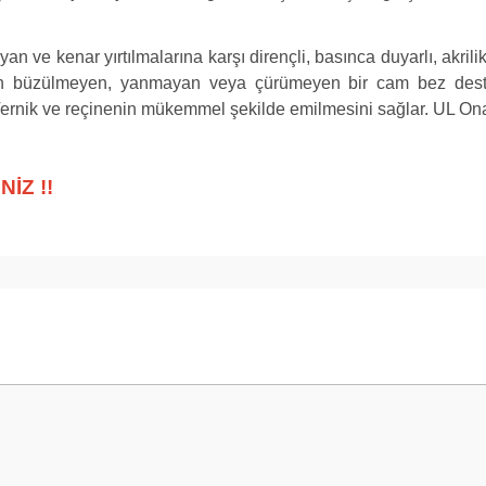
ve kenar yırtılmalarına karşı dirençli, basınca duyarlı, akrilik
en büzülmeyen, yanmayan veya çürümeyen bir cam bez desteğe
 Vernik ve reçinenin mükemmel şekilde emilmesini sağlar. UL 
NİZ !!
 yetersiz gördüğünüz noktaları öneri formunu kullanarak tarafımıza iletebilirsini
Bu ürüne ilk yorumu siz yapın!
Yorum Yaz