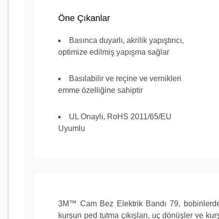
Öne Çıkanlar
Basınca duyarlı, akrilik yapıştırıcı,
Yapıştırıcı Tipi
Akrilik
optimize edilmiş yapışma sağlar
Basılabilir ve reçine ve vernikleri
emme özelliğine sahiptir
Ürün Rengi
Beyaz
UL Onaylı, RoHS 2011/65/EU
Uyumlu
3M™ Cam Bez Elektrik Bandı 79, bobinlerde/traf
kurşun ped tutma çıkışları, uç dönüşler ve kurş