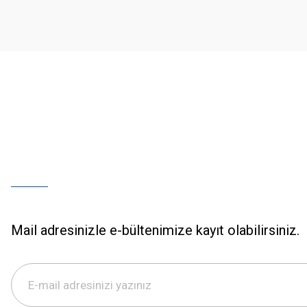
Ürün bilgilerinde hatalar bulunuyor.
Ürün fiyatı diğer sitelerden daha pahalı.
Bu ürüne benzer farklı alternatifler olmalı.
Mail adresinizle e-bültenimize kayıt olabilirsiniz.