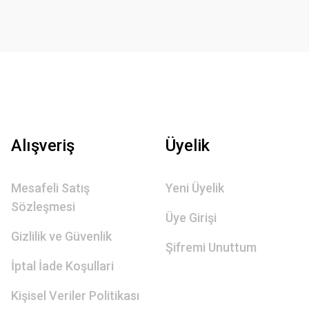
Alışveriş
Üyelik
Mesafeli Satış
Yeni Üyelik
Sözleşmesi
Üye Girişi
Gizlilik ve Güvenlik
Şifremi Unuttum
İptal İade Koşullari
Kişisel Veriler Politikası