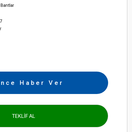
Bantlar
7
V
ince Haber Ver
TEKLİF AL