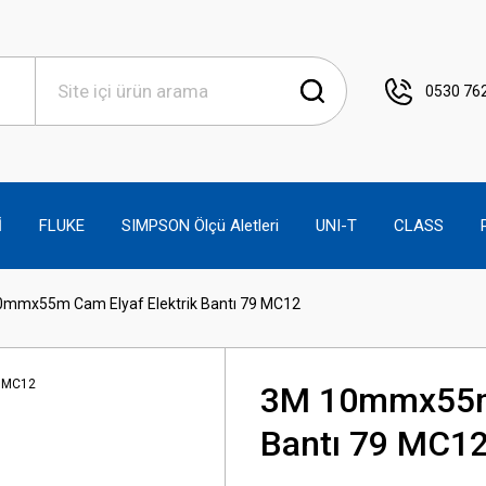
0530 762
İ
FLUKE
SIMPSON Ölçü Aletleri
UNI-T
CLASS
mmx55m Cam Elyaf Elektrik Bantı 79 MC12
3M 10mmx55m 
Bantı 79 MC1