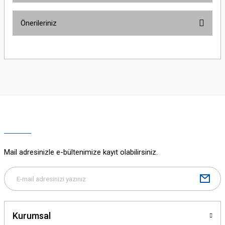
Önerileriniz
Yorum Yaz
Bu ürünün fiyat bilgisi, resim, ürün açıklamalarında ve diğer konularda
yetersiz gördüğünüz noktaları öneri formunu kullanarak tarafımıza
iletebilirsiniz.
Görüş ve önerileriniz için teşekkür ederiz.
Ürün resmi kalitesiz, bozuk veya görüntülenemiyor.
Ürün açıklamasında eksik bilgiler bulunuyor.
Ürün bilgilerinde hatalar bulunuyor.
Ürün fiyatı diğer sitelerden daha pahalı.
Mail adresinizle e-bültenimize kayıt olabilirsiniz.
Bu ürüne benzer farklı alternatifler olmalı.
Kurumsal
Gönder