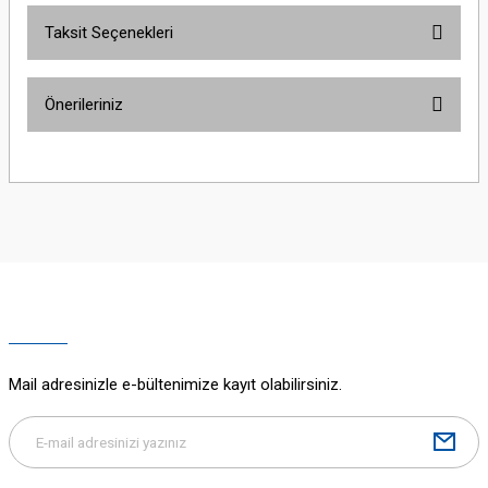
Taksit Seçenekleri
Bu ürüne ilk yorumu siz yapın!
Önerileriniz
Yorum Yaz
Bu ürünün fiyat bilgisi, resim, ürün açıklamalarında ve diğer konularda
yetersiz gördüğünüz noktaları öneri formunu kullanarak tarafımıza
iletebilirsiniz.
Görüş ve önerileriniz için teşekkür ederiz.
Ürün resmi kalitesiz, bozuk veya görüntülenemiyor.
Ürün açıklamasında eksik bilgiler bulunuyor.
Ürün bilgilerinde hatalar bulunuyor.
Ürün fiyatı diğer sitelerden daha pahalı.
Mail adresinizle e-bültenimize kayıt olabilirsiniz.
Bu ürüne benzer farklı alternatifler olmalı.